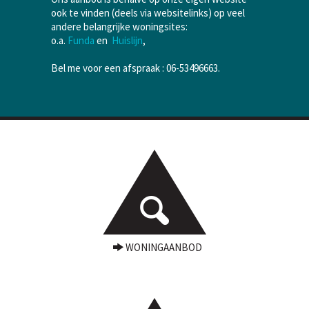
ook te vinden (deels via websitelinks) op veel
andere belangrijke woningsites:
o.a.
Funda
en
Huislijn
,
Bel me voor een afspraak : 06-53496663.
WONINGAANBOD