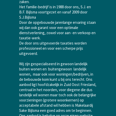
zaken.
Het familie-bedrijf is in 1988 door ons, S.J. en
B.F. Bijlsma voortgezet en vanaf 2009 door
S.J.Bijlsma
Door de opgebouwde jarenlange ervaring staan
wij dan ook garant voor een optimale
dienstverlening, zowel voor aan- en verkoop en
taxatie-werk.
De door ons uitgevoerde taxaties worden
professioneel en voor een scherpe prijs
uitgevoerd.
Wij zijn gespecialiseerd in gewoon landelijk
buiten wonen en buitengewoon landelijk
wonen, maar ook voor woningen/bedrijven, in
de bebouwde kom kunt u bij ons terecht. Ons
aanbod ligt hoofdzakelijk in Zuid Oost Friesland,
centraal in het noorden, voor diegene die dus
landelijk wil wonen maar toch ook de belangrijke
voorzieningen (grotere woonkernen) op
acceptabele afstand wil hebben is Makelaardij
Sake Bijlsma een goed adres om te beginnen.
Ons aanbod is behalve op onze eigen website