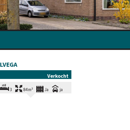
LVEGA
Verkocht
3
84 m²
Ja
ja