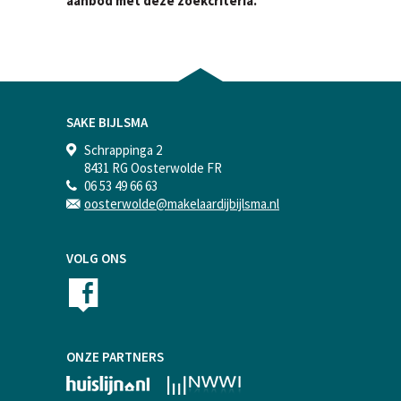
aanbod met deze zoekcriteria.
SAKE BIJLSMA
Schrappinga 2
8431 RG Oosterwolde FR
06 53 49 66 63
oosterwolde@makelaardijbijlsma.nl
VOLG ONS
ONZE PARTNERS